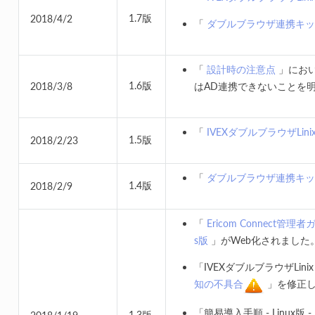
1.7版
2018/4/2
「
ダブルブラウザ連携キッ
「
設計時の注意点
」におい
1.6版
2018/3/8
はAD連携できないことを
「
IVEXダブルブラウザLi
1.5版
2018/2/23
「
ダブルブラウザ連携キッ
1.4版
2018/2/9
「
Ericom Connect管理
s版
」がWeb化されました
「IVEXダブルブラウザLin
知の不具合
」を修正し
「簡易導入手順 - Linux版 
1.3版