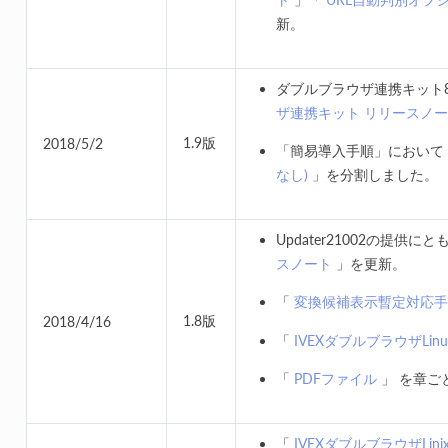
新。
ダブルブラウザ連携キット8.
ザ連携キット リリースノ
1.9版
2018/5/2
「簡易導入手順」において
なし)
」を分割しました。
Updater21002の提供に
スノート
」を更新。
「
変換候補表示暫定対応手
1.8版
2018/4/16
「
IVEXダブルブラウザLinu
「
PDFファイル
」 を章ご
「
IVEXダブルブラウザLi