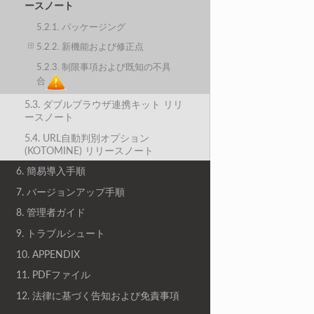
ースノート
5.2.1. パッケージング
5.2.2. 新機能および修正点
5.2.3. 制限事項および既知の不具
合
5.3. ダブルブラウザ連携キット リリ
ースノート
5.4. URL自動判別オプション
(KOTOMINE) リリースノート
6. 簡易導入手順
7. バージョンアップ手順
8. 管理者ガイド
9. トラブルシュート
10. APPENDIX
11. PDFファイル
12. 法律に基づく告知および免責事項