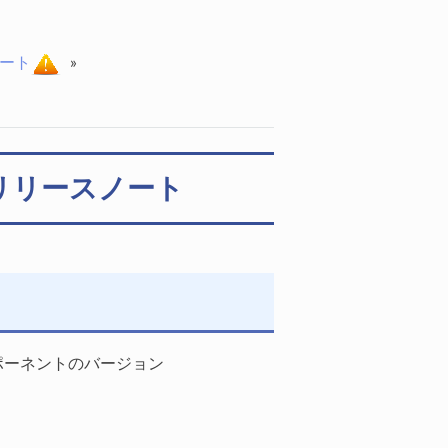
ノート
»
x リリースノート
コンポーネントのバージョン