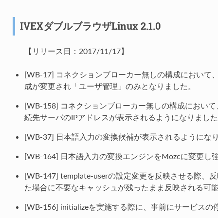
IVEXダブルブラウザLinux 2.1.0
【リリース日：2017/11/17】
[WB-17] コネクションブローカー無しの構成において、Ad
成が変更され「ユーザ管理」のみとなりました。
[WB-158] コネクションブローカー無しの構成において、A
続先サーバのIPアドレスが表示されるようになりまし
[WB-37] 日本語入力の変換候補が表示されるようにな
[WB-164] 日本語入力の変換エンジンをMozcに変更
[WB-147] template-userの設定変更を反映させる
た場合に不要なキャッシュが残ったまま反映される可
[WB-156] initializeを実施する際に、事前にサ