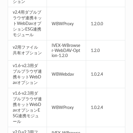
ション
v2.4用ダブルブ
ラウザ連携キッ
トWebDavオプ
WBWProxy
1.2.0.0
ションESG連携
モジュール
IVEX-WBrowse
v2用ファイル
r-WebDAV-Opt
1.2.0
共有オプション
ion-1.2.0
v1.6-v2.3用ダ
ブルブラウザ連
WBWebdav
1.0.2.4
携キットWebD
avオプション
v1.6-v2.3用ダ
ブルブラウザ連
携キットWebD
WBWProxy
1.0.2.4
avオプションE
SG連携モジュ
ール
v2.0-v2.3用フ
IVEX-WBrowse