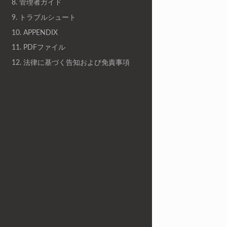
8. 管理者ガイド
9. トラブルシュート
10. APPENDIX
11. PDFファイル
12. 法律に基づく告知および免責事項