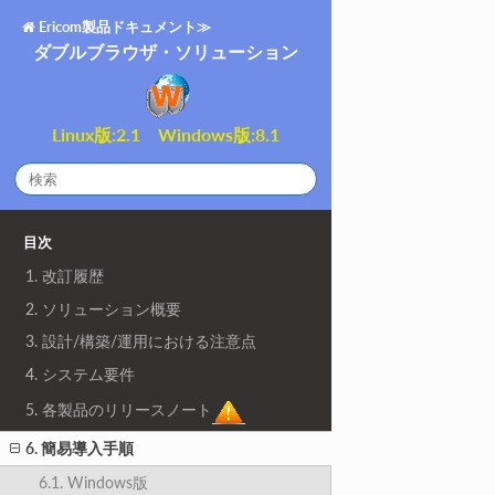
Ericom製品ドキュメント≫
ダブルブラウザ・ソリューション
Linux版:2.1 Windows版:8.1
目次
1. 改訂履歴
2. ソリューション概要
3. 設計/構築/運用における注意点
4. システム要件
5. 各製品のリリースノート
6. 簡易導入手順
6.1. Windows版