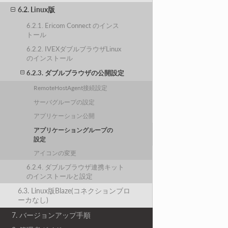
6.2. Linux版
6.2.1. Ericom Connect のインス
トール
6.2.2. IVEXダブルブラウザLinux
のインストール
6.2.3. ダブルブラウザの公開設定
RemoteHostAgent接続設定
サーバグループの設定
アプリケーション公開
アプリケーショングループの
設定
アイコンの変更
6.2.4. ダブルブラウザ連携キット
のインストールと設定
6.3. Linux版Blaze(コネクションブロ
ーカなし)
7. バージョンアップ手順