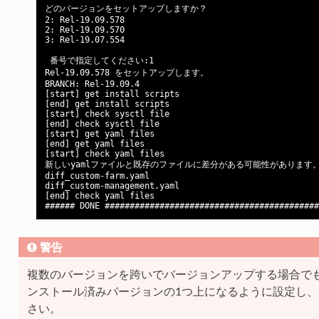
どのバージョンをセットアップしますか？

2: Rel-19.09.578

2: Rel-19.09.570

3: Rel-19.07.554

 番号で指定してください:1

Rel-19.09.578 をセットアップします。

BRANCH: Rel-19.09.4

[start] get install scripts

[end] get install scripts

[start] check sysctl file

[end] check sysctl file

[start] get yaml files

[end] get yaml files

[start] check yaml files

新しいyamlファイルと既存のファイルに差分がある可能性があります。下記
diff_custom-farm.yaml

diff_custom-management.yaml

[end] check yaml files

警告
複数のバージョンを跨いでバージョンアップする場合で
ンストール済みバージョンの1つ上になるように設定し
さい。