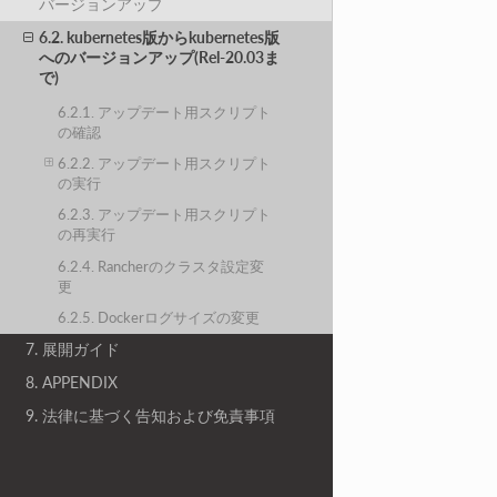
バージョンアップ
6.2. kubernetes版からkubernetes版
へのバージョンアップ(Rel-20.03ま
で)
6.2.1. アップデート用スクリプト
の確認
6.2.2. アップデート用スクリプト
の実行
6.2.3. アップデート用スクリプト
の再実行
6.2.4. Rancherのクラスタ設定変
更
6.2.5. Dockerログサイズの変更
7. 展開ガイド
8. APPENDIX
9. 法律に基づく告知および免責事項