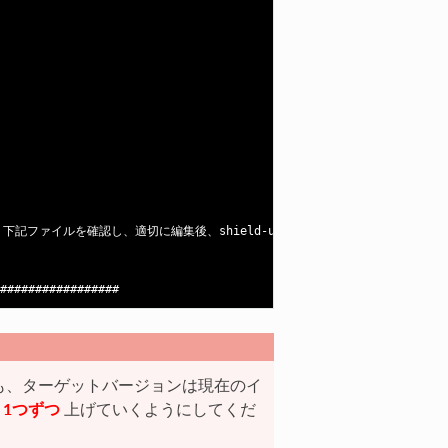
ファイルを確認し、適切に編集後、shield-update.shを再実行してください
も、ターゲットバージョンは現在のイ
、
1つずつ
上げていくようにしてくだ