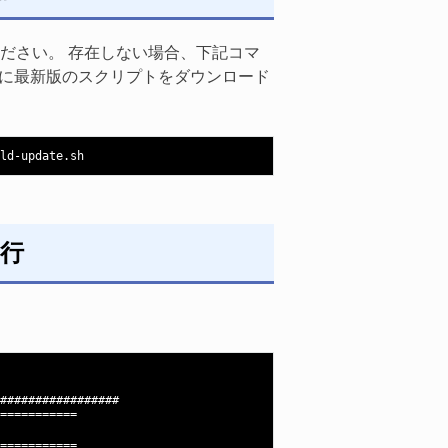
確認してください。 存在しない場合、下記コマ
めに最新版のスクリプトをダウンロード
実行
#################

===========

===========
