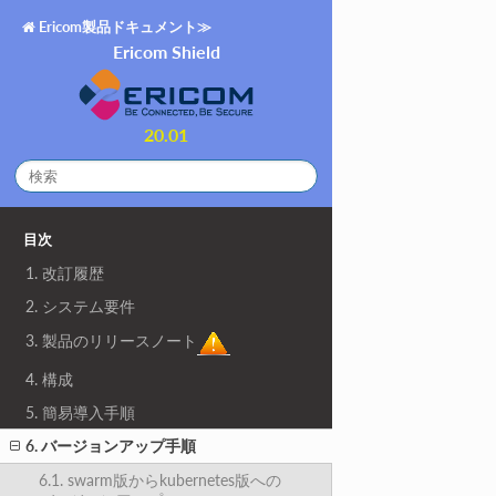
Ericom製品ドキュメント≫
Ericom Shield
20.01
目次
1. 改訂履歴
2. システム要件
3. 製品のリリースノート
4. 構成
5. 簡易導入手順
6. バージョンアップ手順
6.1. swarm版からkubernetes版への