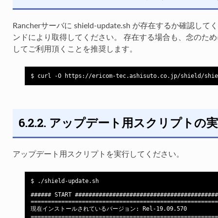
Rancherサーバに shield-update.sh が存在するか
ンドにより取得してください。 存在する場合も、念のた
してご利用頂くことを推奨します。
6.2.2. アップデート用スクリプトの
アップデート用スクリプトを実行してください。
$ ./shield-update.sh

###### START ##########################################
=======================================================
現在インストールされているバージョン: Rel-19.09.570

=======================================================