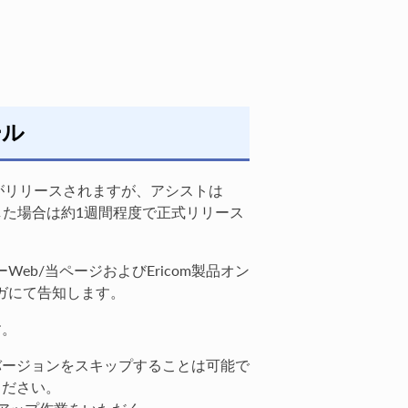
ール
ンがリリースされますが、アシストは
断した場合は約1週間程度で正式リリース
eb/当ページおよびEricom製品オン
ガにて告知します。
す。
バージョンをスキップすることは可能で
ください。