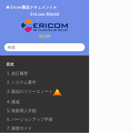
Ericom製品ドキュメント≫
Ericom Shield
19.09
目次
1. 改訂履歴
2. システム要件
3. 製品のリリースノート
4. 構成
5. 簡易導入手順
6. バージョンアップ手順
7. 展開ガイド