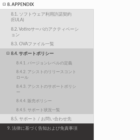
8. APPENDIX
8.1. ソフトウェア利用許諾契約
(EULA)
8.2. Votiroサーバのアクティベーシ
ョン
8.3. OVAファイル一覧
8.4. サポートポリシー
8.4.1. バージョンレベルの定義
8.4.2. アシストのリリースコント
ロール
8.4.3. アシストのサポートポリシ
ー
8.4.4. 販売ポリシー
8.4.5. サポート状況一覧
8.5. サポート / お問い合わせ先
9. 法律に基づく告知および免責事項