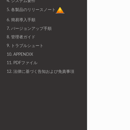
4. システム要件
5. 各製品のリリースノート
6. 簡易導入手順
7. バージョンアップ手順
8. 管理者ガイド
9. トラブルシュート
10. APPENDIX
11. PDFファイル
12. 法律に基づく告知および免責事項