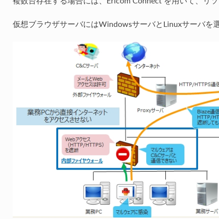
複数台存在する場合には、Ericom Connect を用いて
仮想ブラウザサーバにはWindowsサーバとLinuxサーバ