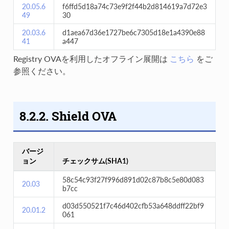
20.05.6
f6ffd5d18a74c73e9f2f44b2d814619a7d72e3
49
30
20.03.6
d1aea67d36e1727be6c7305d18e1a4390e88
41
a447
Registry OVAを利用したオフライン展開は
こちら
をご
参照ください。
8.2.2. Shield OVA
バージ
ョン
チェックサム(SHA1)
58c54c93f27f996d891d02c87b8c5e80d083
20.03
b7cc
d03d550521f7c46d402cfb53a648ddff22bf9
20.01.2
061