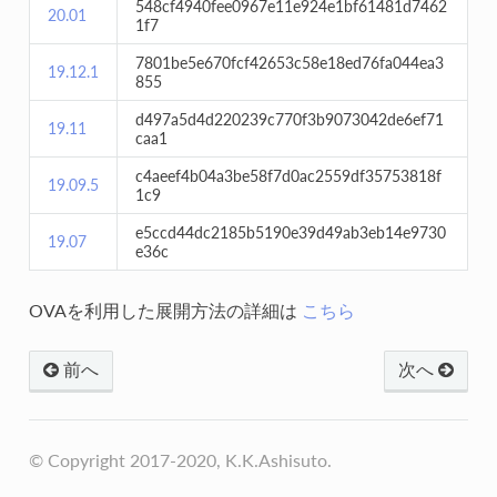
548cf4940fee0967e11e924e1bf61481d7462
20.01
1f7
7801be5e670fcf42653c58e18ed76fa044ea3
19.12.1
855
d497a5d4d220239c770f3b9073042de6ef71
19.11
caa1
c4aeef4b04a3be58f7d0ac2559df35753818f
19.09.5
1c9
e5ccd44dc2185b5190e39d49ab3eb14e9730
19.07
e36c
OVAを利用した展開方法の詳細は
こちら
前へ
次へ
© Copyright 2017-2020, K.K.Ashisuto.