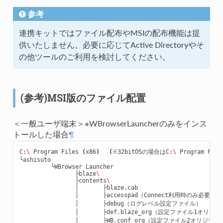
参考
連携キットではファイル配布やMSIの配布機能は提
供いたしません。必要に応じてActive Directoryやそ
の他ツールのご利用を検討してください。
(参考)MSI版のファイル配置
＜一般ユーザ端末＞※WBrowserLauncherのみをインス
トールした場合
¶
C:
\ 
Program Files 
(
x86
)
(
※32bitOSの場合はC:
\ 
Program File
└ashisuto

         └WBrowser Launcher

                ├blaze
\
                ├contents
\
                │       ├blaze.cab

                │       ├accesspad（Connect利用時のみ必要）

                │       ├debug（ログレベル設定ファイル）

                │       ├def.blaze_org（設定ファイル1オリ
                │       ├WB.conf_org（設定ファイル2オリジナ