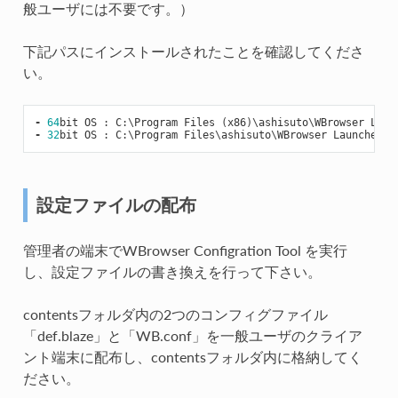
般ユーザには不要です。）
下記パスにインストールされたことを確認してくださ
い。
-
64
bit
OS
:
C
:
\
Program
Files
(
x86
)
\
ashisuto
\
WBrowser
Laun
-
32
bit
OS
:
C
:
\
Program
Files
\
ashisuto
\
WBrowser
Launcher
\
W
設定ファイルの配布
管理者の端末でWBrowser Configration Tool を実行
し、設定ファイルの書き換えを行って下さい。
contentsフォルダ内の2つのコンフィグファイル
「def.blaze」と「WB.conf」を一般ユーザのクライア
ント端末に配布し、contentsフォルダ内に格納してく
ださい。