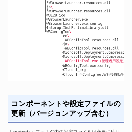
                │└WBrowserLauncher.resources.dll

                ├ja
\
                │└WBrowserLauncher.resources.dll

                ├WB128.ico

                ├WBrowserLauncher.exe

                ├WBrowserLauncher.exe.config

                ├Interop.IWshRuntimeLibrary.dll

                └WBConfigToo
\
                        ├en
\
                        │└WBConfigTool.resources.dll

                        ├ja
\
                        │└WBConfigTool.resources.dll

                        ├Microsoft.Deployment.Compression.C
                        ├Microsoft.Deployment.Compression.d
                        ├
'WBConfigTool.exe（管理者用設定アプ
                        ├WBConfigTool.exe.config

                        ├CT.conf_org

コンポーネントや設定ファイルの
更新（バージョンアップ含む）
「contents」フォルダ内の設定ファイルは必要に応じ