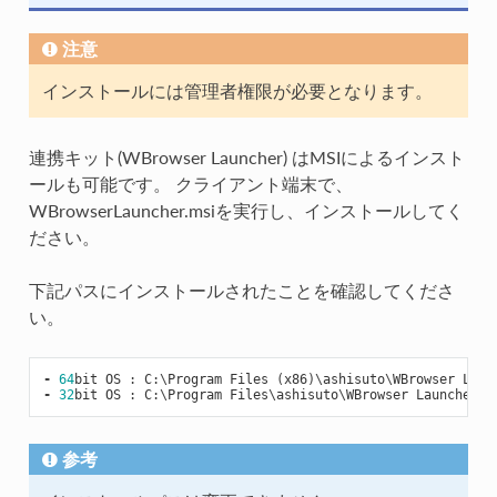
注意
インストールには管理者権限が必要となります。
連携キット(WBrowser Launcher) はMSIによるインスト
ールも可能です。 クライアント端末で、
WBrowserLauncher.msiを実行し、インストールしてく
ださい。
下記パスにインストールされたことを確認してくださ
い。
-
64
bit
OS
:
C
:
\
Program
Files
(
x86
)
\
ashisuto
\
WBrowser
Laun
-
32
bit
OS
:
C
:
\
Program
Files
\
ashisuto
\
WBrowser
Launcher
参考