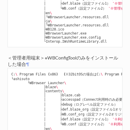
                │       ├def.blaze（設定ファイル1） 
'※管理者
                │       └WB.conf（設定ファイル2） 
'※管理者が
                ├en
\
                │└WBrowserLauncher.resources.dll

                ├ja
\
                │└WBrowserLauncher.resources.dll

                ├WB128.ico

                ├WBrowserLauncher.exe

                ├WBrowserLauncher.exe.config

＜管理者用端末＞※WBConfigToolのみをインストール
した場合
¶
C:
\ 
Program Files 
(
x86
)
(
※32bitOSの場合はC:
\ 
Program File
└ashisuto

        └WBrowser Launcher
\
                ├blaze
\
                ├contents
\
                │       ├blaze.cab

                │       ├accesspad（Connect利用時のみ必要）

                │       ├debug（ログレベル設定ファイル）

                │       ├def.blaze_org（設定ファイル1オリ
                │       ├WB.conf_org（設定ファイル2オリジナ
                │       ├def.blaze（設定ファイル1） 
'※利用者
                │       └WB.conf（設定ファイル2） 
'※利用者へ
                ├en
\