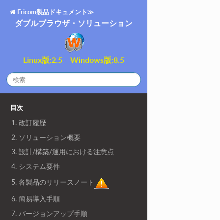
Ericom製品ドキュメント≫
ダブルブラウザ・ソリューション
Linux版:2.5 Windows版:8.5
目次
1. 改訂履歴
2. ソリューション概要
3. 設計/構築/運用における注意点
4. システム要件
5. 各製品のリリースノート
6. 簡易導入手順
7. バージョンアップ手順