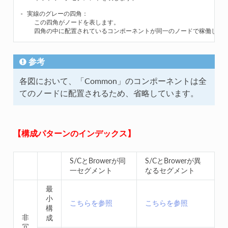
- 実線のグレーの四角：

    この四角がノードを表します。

参考
各図において、「Common」のコンポーネントは全
てのノードに配置されるため、省略しています。
【構成パターンのインデックス】
S/CとBrowerが同
S/CとBrowerが異
一セグメント
なるセグメント
最
小
こちらを参照
こちらを参照
構
非
成
冗