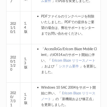
ム要件
」の内容を変更しました。
7
PDFファイルのリンクページを削除
いたしました。PDFでの提供をご要
1.
202
4
1/1
望の場合は、弊社サポートセンター
版
0/1
までお問い合わせください。
「AccessToGo/Ericom Blaze Mobile Cl
ient」のiOS14.xのサポート開始に伴
202
1.
い、「
Ericom Blaze リリースノート
0/1
3
1/2
」および「
システム要件
」を更新し
版
0
ました。
Windows 10 SAC 2004をサポート開
202
始に伴い、「
Ericom Blaze リリース
1.
0/
2
ノート
」の「新機能および修正点」
7/3
版
を更新しました。
1