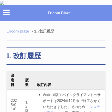
Ericom Blaze
Ericom Blaze
»
1. 改訂履歴
1. 改訂履歴
改
定
版
日
数
改訂内容
Android版モバイルクライアントのサ
202
ポートは2024年12月末で終了させて
1.
5/0
5
いただきました。そのため「
システ
1/0
版