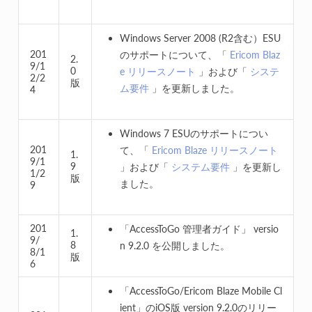
Windows Server 2008 (R2含む）ESU
201
のサポートについて、「
Ericom Blaz
2.
9/1
0
e リリースノート
」および「
システ
2/2
版
ム要件
」を更新しました。
4
Windows 7 ESUのサポートについ
201
て、「
Ericom Blaze リリースノート
1.
9/1
9
」および「
システム要件
」を更新し
1/2
版
ました。
9
201
「AccessToGo 管理者ガイド」 versio
1.
9/
8
n 9.2.0 を公開しました。
8/1
版
6
「AccessToGo/Ericom Blaze Mobile Cl
ient」のiOS版 version 9.2.0のリリー