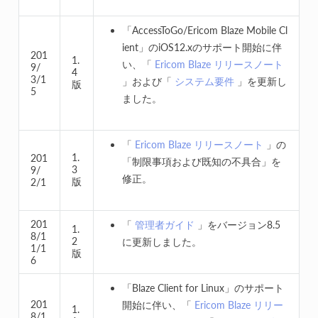
「AccessToGo/Ericom Blaze Mobile Cl
ient」のiOS12.xのサポート開始に伴
201
1.
い、「
Ericom Blaze リリースノート
9/
4
3/1
」および「
システム要件
」を更新し
版
5
ました。
「
Ericom Blaze リリースノート
」の
1.
201
「制限事項および既知の不具合」を
3
9/
修正。
版
2/1
201
「
管理者ガイド
」をバージョン8.5
1.
8/1
2
に更新しました。
1/1
版
6
「Blaze Client for Linux」のサポート
201
開始に伴い、「
Ericom Blaze リリー
1.
8/1