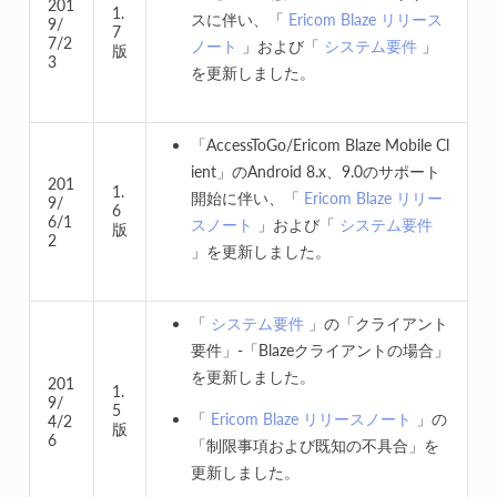
201
1.
スに伴い、「
Ericom Blaze リリース
9/
7
7/2
ノート
」および「
システム要件
」
版
3
を更新しました。
「AccessToGo/Ericom Blaze Mobile Cl
ient」のAndroid 8.x、9.0のサポート
201
1.
開始に伴い、「
Ericom Blaze リリー
9/
6
6/1
スノート
」および「
システム要件
版
2
」を更新しました。
「
システム要件
」の「クライアント
要件」-「Blazeクライアントの場合」
を更新しました。
201
1.
9/
5
「
Ericom Blaze リリースノート
」の
4/2
版
6
「制限事項および既知の不具合」を
更新しました。