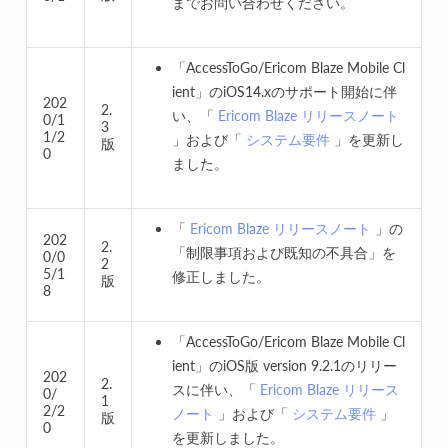
までお問い合わせください。
「AccessToGo/Ericom Blaze Mobile Cl
ient」のiOS14.xのサポート開始に伴
202
2.
い、「
Ericom Blaze リリースノート
0/1
3
1/2
」および「
システム要件
」を更新し
版
0
ました。
「
Ericom Blaze リリースノート
」の
202
2.
「制限事項および既知の不具合」を
0/0
2
5/1
修正しました。
版
8
「AccessToGo/Ericom Blaze Mobile Cl
ient」のiOS版 version 9.2.1のリリー
202
2.
スに伴い、「
Ericom Blaze リリース
0/
1
2/2
ノート
」および「
システム要件
」
版
0
を更新しました。